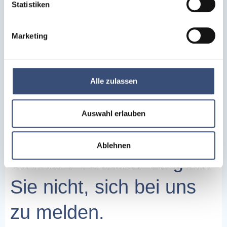
Statistiken
Marketing
Kontakt
Alle zulassen
Auswahl erlauben
Sie haben Interesse an
Ablehnen
einem Produkt? Zögern
Sie nicht, sich bei uns
zu melden.