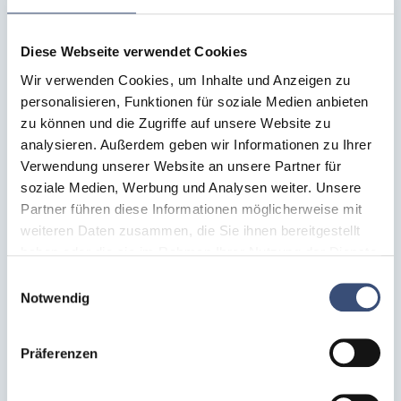
Diese Webseite verwendet Cookies
Wir verwenden Cookies, um Inhalte und Anzeigen zu
personalisieren, Funktionen für soziale Medien anbieten
zu können und die Zugriffe auf unsere Website zu
analysieren. Außerdem geben wir Informationen zu Ihrer
Verwendung unserer Website an unsere Partner für
Schwing­hebel mit Verlänge­rungsrohr
soziale Medien, Werbung und Analysen weiter. Unsere
Partner führen diese Informationen möglicherweise mit
weiteren Daten zusammen, die Sie ihnen bereitgestellt
haben oder die sie im Rahmen Ihrer Nutzung der Dienste
gesammelt haben. Weitere Informationen finden Sie auf
Einwilligungsauswahl
unserer
Datenschutzseite
.
Notwendig
Präferenzen
Schlauchset mit Geka Kupplung