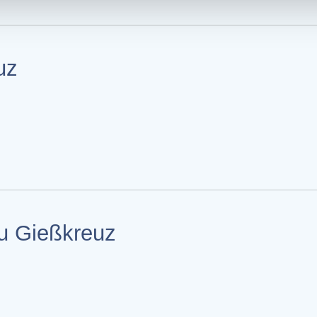
uz
zu Gießkreuz