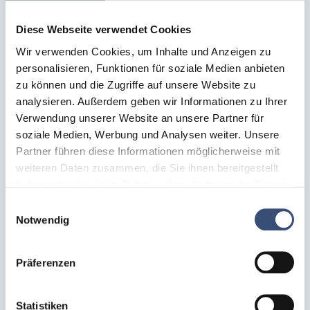
Diese Webseite verwendet Cookies
Wir verwenden Cookies, um Inhalte und Anzeigen zu
personalisieren, Funktionen für soziale Medien anbieten
Kontakt
zu können und die Zugriffe auf unsere Website zu
analysieren. Außerdem geben wir Informationen zu Ihrer
Verwendung unserer Website an unsere Partner für
soziale Medien, Werbung und Analysen weiter. Unsere
Partner führen diese Informationen möglicherweise mit
Sie haben Interesse an
weiteren Daten zusammen, die Sie ihnen bereitgestellt
haben oder die sie im Rahmen Ihrer Nutzung der Dienste
einem Produkt? Zögern
gesammelt haben. Weitere Informationen finden Sie auf
Einwilligungsauswahl
unserer
Datenschutzseite
.
Notwendig
Sie nicht, sich bei uns
zu melden.
Präferenzen
Statistiken